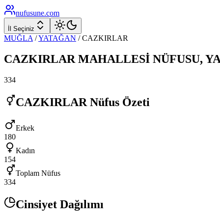
nufusune
.com
İl Seçiniz
MUĞLA
/
YATAĞAN
/
CAZKIRLAR
CAZKIRLAR
MAHALLESİ NÜFUSU,
Y
334
CAZKIRLAR
Nüfus Özeti
Erkek
180
Kadın
154
Toplam Nüfus
334
Cinsiyet Dağılımı