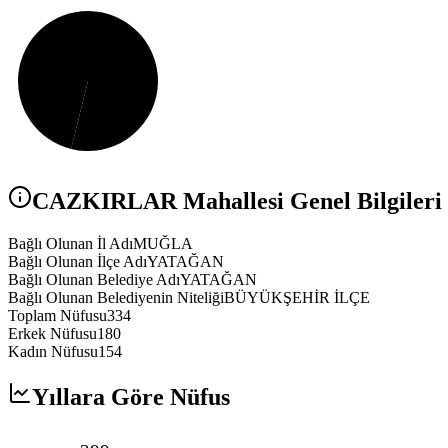
CAZKIRLAR
Mahallesi Genel Bilgileri
Bağlı Olunan İl Adı
MUĞLA
Bağlı Olunan İlçe Adı
YATAĞAN
Bağlı Olunan Belediye Adı
YATAĞAN
Bağlı Olunan Belediyenin Niteliği
BÜYÜKŞEHİR İLÇE
Toplam Nüfusu
334
Erkek Nüfusu
180
Kadın Nüfusu
154
Yıllara Göre Nüfus