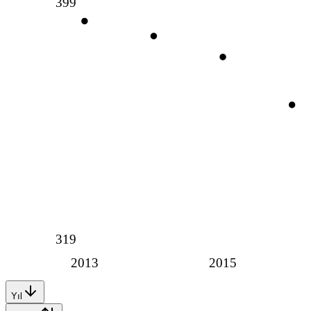
399
319
2013
2015
Yıl