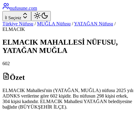
nufusune
.com
İl Seçiniz
Türkiye Nüfusu
/
MUĞLA
Nüfusu
/
YATAĞAN
Nüfusu
/
ELMACIK
ELMACIK
MAHALLESİ NÜFUSU,
YATAĞAN
MUĞLA
602
Özet
ELMACIK Mahallesi'nin (YATAĞAN, MUĞLA) nüfusu 2025 yılı
ADNKS verilerine göre 602 kişidir. Bu nüfusun 298 kişisi erkek,
304 kişisi kadındır. ELMACIK Mahallesi YATAĞAN belediyesine
bağlıdır (BÜYÜKŞEHİR İLÇE).