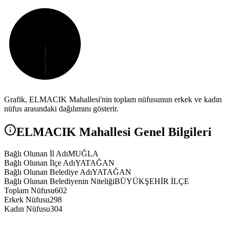
Grafik,
ELMACIK
Mahallesi'nin toplam nüfusunun erkek ve kadın
nüfus arasındaki dağılımını gösterir.
ELMACIK
Mahallesi Genel Bilgileri
Bağlı Olunan İl Adı
MUĞLA
Bağlı Olunan İlçe Adı
YATAĞAN
Bağlı Olunan Belediye Adı
YATAĞAN
Bağlı Olunan Belediyenin Niteliği
BÜYÜKŞEHİR İLÇE
Toplam Nüfusu
602
Erkek Nüfusu
298
Kadın Nüfusu
304