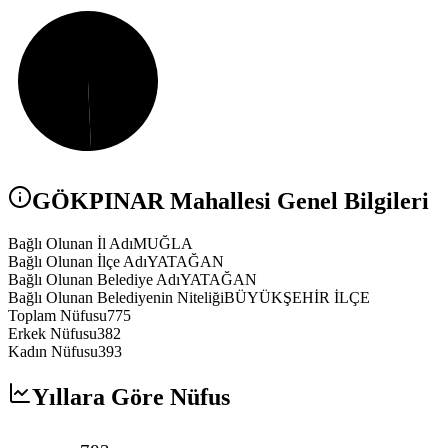
GÖKPINAR
Mahallesi Genel Bilgileri
Bağlı Olunan İl Adı
MUĞLA
Bağlı Olunan İlçe Adı
YATAĞAN
Bağlı Olunan Belediye Adı
YATAĞAN
Bağlı Olunan Belediyenin Niteliği
BÜYÜKŞEHİR İLÇE
Toplam Nüfusu
775
Erkek Nüfusu
382
Kadın Nüfusu
393
Yıllara Göre Nüfus