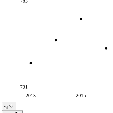
783
731
2013
2015
Yıl