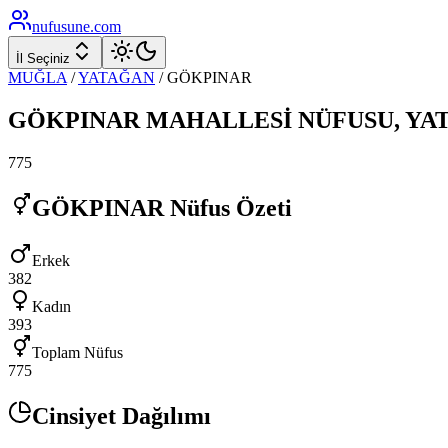
nufusune
.com
İl Seçiniz
MUĞLA
/
YATAĞAN
/
GÖKPINAR
GÖKPINAR
MAHALLESİ NÜFUSU,
YA
775
GÖKPINAR
Nüfus Özeti
Erkek
382
Kadın
393
Toplam Nüfus
775
Cinsiyet Dağılımı