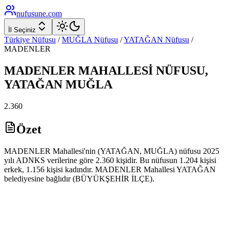
nufusune
.com
İl Seçiniz
Türkiye Nüfusu
/
MUĞLA
Nüfusu
/
YATAĞAN
Nüfusu
/
MADENLER
MADENLER
MAHALLESİ NÜFUSU,
YATAĞAN
MUĞLA
2.360
Özet
MADENLER Mahallesi'nin (YATAĞAN, MUĞLA) nüfusu 2025
yılı ADNKS verilerine göre 2.360 kişidir. Bu nüfusun 1.204 kişisi
erkek, 1.156 kişisi kadındır. MADENLER Mahallesi YATAĞAN
belediyesine bağlıdır (BÜYÜKŞEHİR İLÇE).