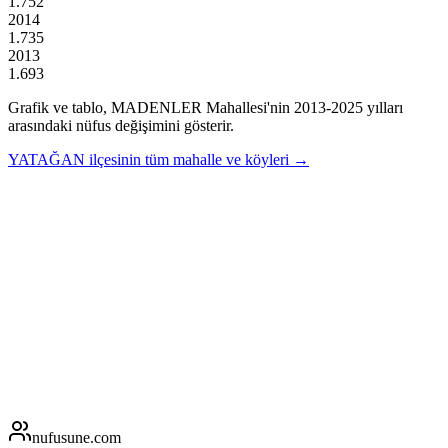
1.752
2014
1.735
2013
1.693
Grafik ve tablo,
MADENLER
Mahallesi'nin
2013
-
2025
yılları
arasındaki nüfus değişimini gösterir.
YATAĞAN
ilçesinin tüm mahalle ve köyleri →
nufusune
.com