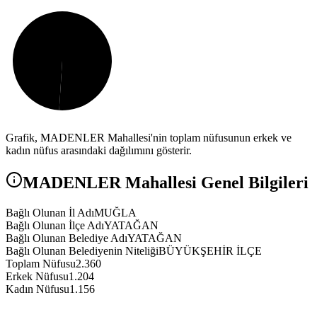
Grafik,
MADENLER
Mahallesi'nin toplam nüfusunun erkek ve
kadın nüfus arasındaki dağılımını gösterir.
MADENLER
Mahallesi Genel Bilgileri
Bağlı Olunan İl Adı
MUĞLA
Bağlı Olunan İlçe Adı
YATAĞAN
Bağlı Olunan Belediye Adı
YATAĞAN
Bağlı Olunan Belediyenin Niteliği
BÜYÜKŞEHİR İLÇE
Toplam Nüfusu
2.360
Erkek Nüfusu
1.204
Kadın Nüfusu
1.156