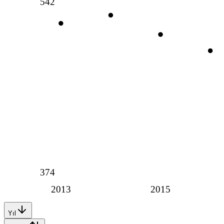
542
374
2013
2015
Yıl