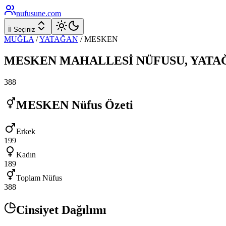
nufusune
.com
İl Seçiniz
MUĞLA
/
YATAĞAN
/
MESKEN
MESKEN
MAHALLESİ NÜFUSU,
YATA
388
MESKEN
Nüfus Özeti
Erkek
199
Kadın
189
Toplam Nüfus
388
Cinsiyet Dağılımı