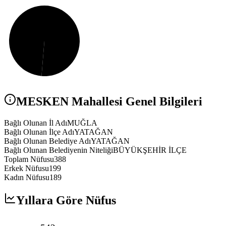
MESKEN
Mahallesi Genel Bilgileri
Bağlı Olunan İl Adı
MUĞLA
Bağlı Olunan İlçe Adı
YATAĞAN
Bağlı Olunan Belediye Adı
YATAĞAN
Bağlı Olunan Belediyenin Niteliği
BÜYÜKŞEHİR İLÇE
Toplam Nüfusu
388
Erkek Nüfusu
199
Kadın Nüfusu
189
Yıllara Göre Nüfus