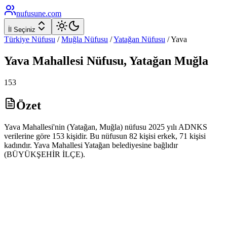
nufusune
.com
İl Seçiniz
Türkiye Nüfusu
/
Muğla
Nüfusu
/
Yatağan
Nüfusu
/
Yava
Yava
Mahallesi Nüfusu,
Yatağan
Muğla
153
Özet
Yava Mahallesi'nin (Yatağan, Muğla) nüfusu 2025 yılı ADNKS
verilerine göre 153 kişidir. Bu nüfusun 82 kişisi erkek, 71 kişisi
kadındır. Yava Mahallesi Yatağan belediyesine bağlıdır
(BÜYÜKŞEHİR İLÇE).