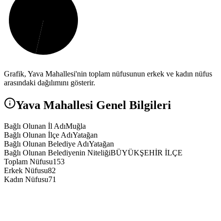
Grafik,
Yava
Mahallesi'nin toplam nüfusunun erkek ve kadın nüfus
arasındaki dağılımını gösterir.
Yava
Mahallesi Genel Bilgileri
Bağlı Olunan İl Adı
Muğla
Bağlı Olunan İlçe Adı
Yatağan
Bağlı Olunan Belediye Adı
Yatağan
Bağlı Olunan Belediyenin Niteliği
BÜYÜKŞEHİR İLÇE
Toplam Nüfusu
153
Erkek Nüfusu
82
Kadın Nüfusu
71