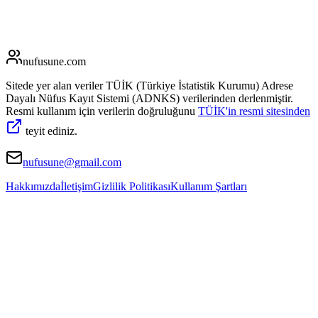
nufusune
.com
Sitede yer alan veriler TÜİK (Türkiye İstatistik Kurumu) Adrese
Dayalı Nüfus Kayıt Sistemi (ADNKS) verilerinden derlenmiştir.
Resmi kullanım için verilerin doğruluğunu
TÜİK'in resmi sitesinden
teyit ediniz.
nufusune@gmail.com
Hakkımızda
İletişim
Gizlilik Politikası
Kullanım Şartları