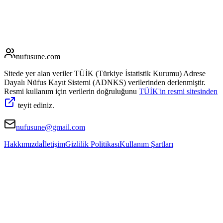
nufusune
.com
Sitede yer alan veriler TÜİK (Türkiye İstatistik Kurumu) Adrese
Dayalı Nüfus Kayıt Sistemi (ADNKS) verilerinden derlenmiştir.
Resmi kullanım için verilerin doğruluğunu
TÜİK'in resmi sitesinden
teyit ediniz.
nufusune@gmail.com
Hakkımızda
İletişim
Gizlilik Politikası
Kullanım Şartları