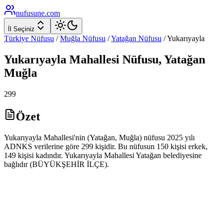
nufusune
.com
İl Seçiniz
Türkiye Nüfusu
/
Muğla
Nüfusu
/
Yatağan
Nüfusu
/
Yukarıyayla
Yukarıyayla
Mahallesi Nüfusu,
Yatağan
Muğla
299
Özet
Yukarıyayla Mahallesi'nin (Yatağan, Muğla) nüfusu 2025 yılı
ADNKS verilerine göre 299 kişidir. Bu nüfusun 150 kişisi erkek,
149 kişisi kadındır. Yukarıyayla Mahallesi Yatağan belediyesine
bağlıdır (BÜYÜKŞEHİR İLÇE).