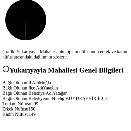
Grafik,
Yukarıyayla
Mahallesi'nin toplam nüfusunun erkek ve kadın
nüfus arasındaki dağılımını gösterir.
Yukarıyayla
Mahallesi Genel Bilgileri
Bağlı Olunan İl Adı
Muğla
Bağlı Olunan İlçe Adı
Yatağan
Bağlı Olunan Belediye Adı
Yatağan
Bağlı Olunan Belediyenin Niteliği
BÜYÜKŞEHİR İLÇE
Toplam Nüfusu
299
Erkek Nüfusu
150
Kadın Nüfusu
149