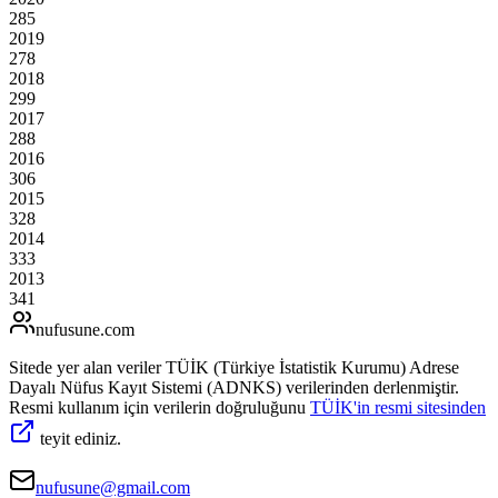
285
2019
278
2018
299
2017
288
2016
306
2015
328
2014
333
2013
341
nufusune
.com
Sitede yer alan veriler TÜİK (Türkiye İstatistik Kurumu) Adrese
Dayalı Nüfus Kayıt Sistemi (ADNKS) verilerinden derlenmiştir.
Resmi kullanım için verilerin doğruluğunu
TÜİK'in resmi sitesinden
teyit ediniz.
nufusune@gmail.com