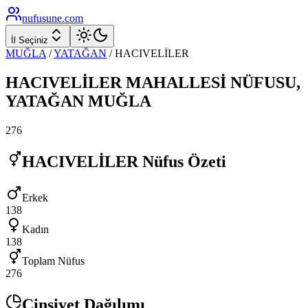
nufusune
.com
İl Seçiniz
MUĞLA
/
YATAĞAN
/
HACIVELİLER
HACIVELİLER
MAHALLESİ NÜFUSU,
YATAĞAN
MUĞLA
276
HACIVELİLER
Nüfus Özeti
Erkek
138
Kadın
138
Toplam Nüfus
276
Cinsiyet Dağılımı