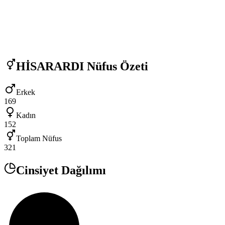
HİSARARDI
Nüfus Özeti
Erkek
169
Kadın
152
Toplam Nüfus
321
Cinsiyet Dağılımı