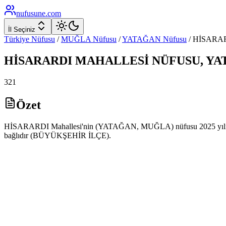
nufusune
.com
İl Seçiniz
Türkiye Nüfusu
/
MUĞLA
Nüfusu
/
YATAĞAN
Nüfusu
/
HİSARA
HİSARARDI
MAHALLESİ NÜFUSU,
YA
321
Özet
HİSARARDI Mahallesi'nin (YATAĞAN, MUĞLA) nüfusu 2025 yılı ADN
bağlıdır (BÜYÜKŞEHİR İLÇE).