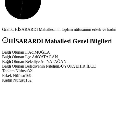
Grafik,
HİSARARDI
Mahallesi'nin toplam nüfusunun erkek ve kadın n
HİSARARDI
Mahallesi Genel Bilgileri
Bağlı Olunan İl Adı
MUĞLA
Bağlı Olunan İlçe Adı
YATAĞAN
Bağlı Olunan Belediye Adı
YATAĞAN
Bağlı Olunan Belediyenin Niteliği
BÜYÜKŞEHİR İLÇE
Toplam Nüfusu
321
Erkek Nüfusu
169
Kadın Nüfusu
152