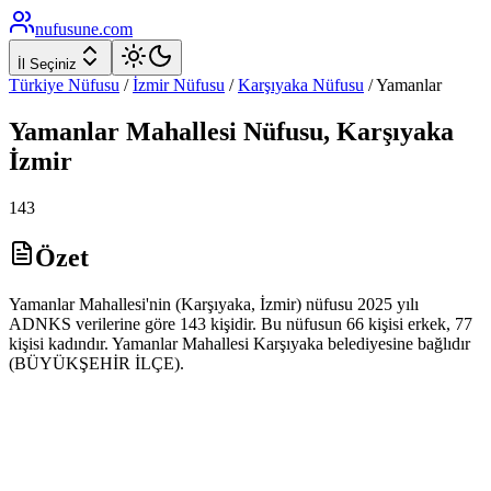
nufusune
.com
İl Seçiniz
Türkiye Nüfusu
/
İzmir
Nüfusu
/
Karşıyaka
Nüfusu
/
Yamanlar
Yamanlar
Mahallesi Nüfusu,
Karşıyaka
İzmir
143
Özet
Yamanlar Mahallesi'nin (Karşıyaka, İzmir) nüfusu 2025 yılı
ADNKS verilerine göre 143 kişidir. Bu nüfusun 66 kişisi erkek, 77
kişisi kadındır. Yamanlar Mahallesi Karşıyaka belediyesine bağlıdır
(BÜYÜKŞEHİR İLÇE).