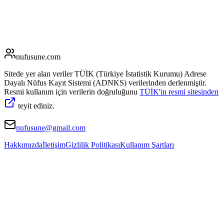
nufusune
.com
Sitede yer alan veriler TÜİK (Türkiye İstatistik Kurumu) Adrese
Dayalı Nüfus Kayıt Sistemi (ADNKS) verilerinden derlenmiştir.
Resmi kullanım için verilerin doğruluğunu
TÜİK'in resmi sitesinden
teyit ediniz.
nufusune@gmail.com
Hakkımızda
İletişim
Gizlilik Politikası
Kullanım Şartları