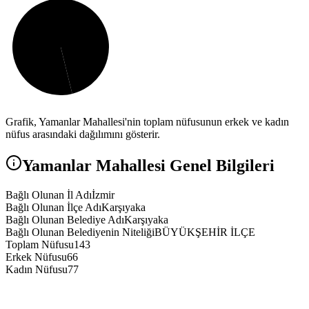
Grafik,
Yamanlar
Mahallesi'nin toplam nüfusunun erkek ve kadın
nüfus arasındaki dağılımını gösterir.
Yamanlar
Mahallesi Genel Bilgileri
Bağlı Olunan İl Adı
İzmir
Bağlı Olunan İlçe Adı
Karşıyaka
Bağlı Olunan Belediye Adı
Karşıyaka
Bağlı Olunan Belediyenin Niteliği
BÜYÜKŞEHİR İLÇE
Toplam Nüfusu
143
Erkek Nüfusu
66
Kadın Nüfusu
77