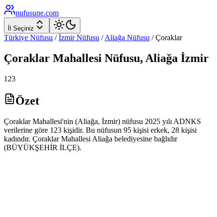
nufusune
.com
İl Seçiniz
Türkiye Nüfusu
/
İzmir
Nüfusu
/
Aliağa
Nüfusu
/
Çoraklar
Çoraklar
Mahallesi Nüfusu,
Aliağa
İzmir
123
Özet
Çoraklar Mahallesi'nin (Aliağa, İzmir) nüfusu 2025 yılı ADNKS
verilerine göre 123 kişidir. Bu nüfusun 95 kişisi erkek, 28 kişisi
kadındır. Çoraklar Mahallesi Aliağa belediyesine bağlıdır
(BÜYÜKŞEHİR İLÇE).