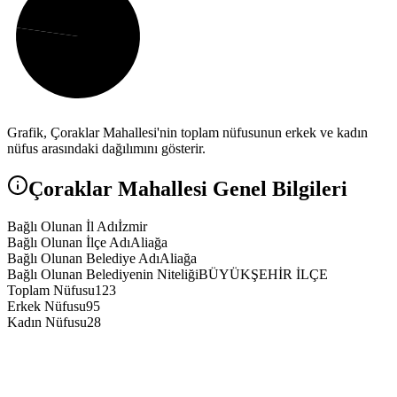
Grafik,
Çoraklar
Mahallesi'nin toplam nüfusunun erkek ve kadın
nüfus arasındaki dağılımını gösterir.
Çoraklar
Mahallesi Genel Bilgileri
Bağlı Olunan İl Adı
İzmir
Bağlı Olunan İlçe Adı
Aliağa
Bağlı Olunan Belediye Adı
Aliağa
Bağlı Olunan Belediyenin Niteliği
BÜYÜKŞEHİR İLÇE
Toplam Nüfusu
123
Erkek Nüfusu
95
Kadın Nüfusu
28