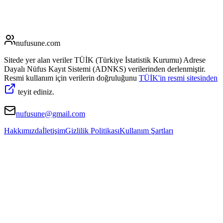
nufusune
.com
Sitede yer alan veriler TÜİK (Türkiye İstatistik Kurumu) Adrese
Dayalı Nüfus Kayıt Sistemi (ADNKS) verilerinden derlenmiştir.
Resmi kullanım için verilerin doğruluğunu
TÜİK'in resmi sitesinden
teyit ediniz.
nufusune@gmail.com
Hakkımızda
İletişim
Gizlilik Politikası
Kullanım Şartları