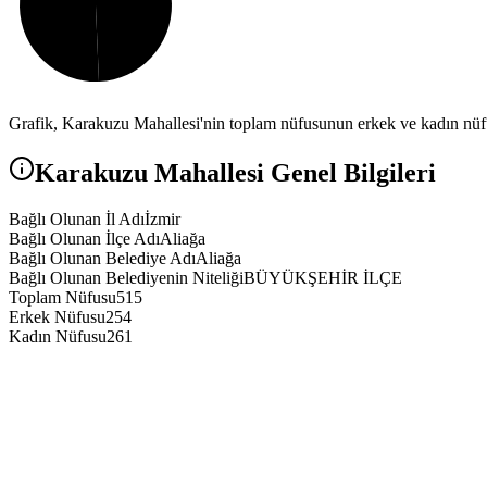
Grafik,
Karakuzu
Mahallesi'nin toplam nüfusunun erkek ve kadın nüfus
Karakuzu
Mahallesi Genel Bilgileri
Bağlı Olunan İl Adı
İzmir
Bağlı Olunan İlçe Adı
Aliağa
Bağlı Olunan Belediye Adı
Aliağa
Bağlı Olunan Belediyenin Niteliği
BÜYÜKŞEHİR İLÇE
Toplam Nüfusu
515
Erkek Nüfusu
254
Kadın Nüfusu
261