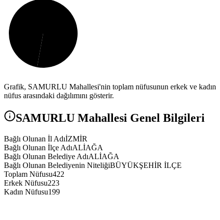
Grafik,
SAMURLU
Mahallesi'nin toplam nüfusunun erkek ve kadın
nüfus arasındaki dağılımını gösterir.
SAMURLU
Mahallesi Genel Bilgileri
Bağlı Olunan İl Adı
İZMİR
Bağlı Olunan İlçe Adı
ALİAĞA
Bağlı Olunan Belediye Adı
ALİAĞA
Bağlı Olunan Belediyenin Niteliği
BÜYÜKŞEHİR İLÇE
Toplam Nüfusu
422
Erkek Nüfusu
223
Kadın Nüfusu
199