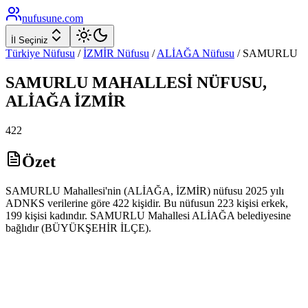
nufusune
.com
İl Seçiniz
Türkiye Nüfusu
/
İZMİR
Nüfusu
/
ALİAĞA
Nüfusu
/
SAMURLU
SAMURLU
MAHALLESİ NÜFUSU,
ALİAĞA
İZMİR
422
Özet
SAMURLU Mahallesi'nin (ALİAĞA, İZMİR) nüfusu 2025 yılı
ADNKS verilerine göre 422 kişidir. Bu nüfusun 223 kişisi erkek,
199 kişisi kadındır. SAMURLU Mahallesi ALİAĞA belediyesine
bağlıdır (BÜYÜKŞEHİR İLÇE).