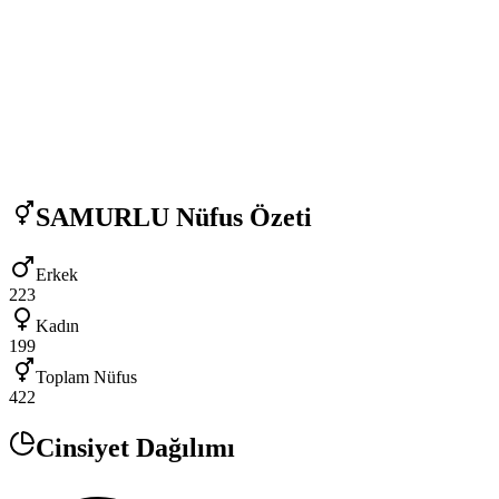
SAMURLU
Nüfus Özeti
Erkek
223
Kadın
199
Toplam Nüfus
422
Cinsiyet Dağılımı