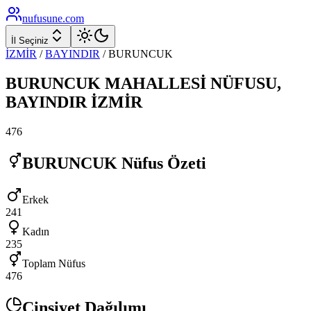
nufusune
.com
İl Seçiniz
İZMİR
/
BAYINDIR
/
BURUNCUK
BURUNCUK
MAHALLESİ NÜFUSU,
BAYINDIR
İZMİR
476
BURUNCUK
Nüfus Özeti
Erkek
241
Kadın
235
Toplam Nüfus
476
Cinsiyet Dağılımı