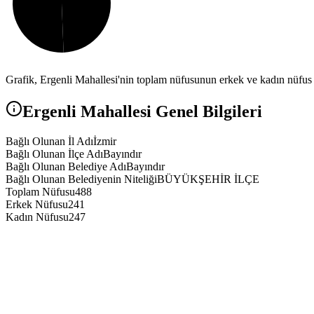
Grafik,
Ergenli
Mahallesi'nin toplam nüfusunun erkek ve kadın nüfus a
Ergenli
Mahallesi Genel Bilgileri
Bağlı Olunan İl Adı
İzmir
Bağlı Olunan İlçe Adı
Bayındır
Bağlı Olunan Belediye Adı
Bayındır
Bağlı Olunan Belediyenin Niteliği
BÜYÜKŞEHİR İLÇE
Toplam Nüfusu
488
Erkek Nüfusu
241
Kadın Nüfusu
247