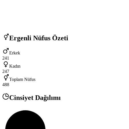
Ergenli
Nüfus Özeti
Erkek
241
Kadın
247
Toplam Nüfus
488
Cinsiyet Dağılımı