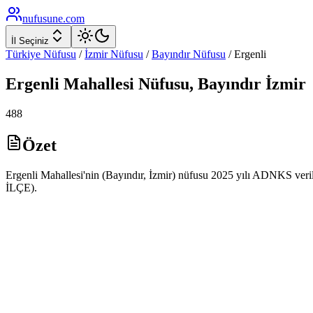
nufusune
.com
İl Seçiniz
Türkiye Nüfusu
/
İzmir
Nüfusu
/
Bayındır
Nüfusu
/
Ergenli
Ergenli
Mahallesi Nüfusu,
Bayındır
İzmir
488
Özet
Ergenli Mahallesi'nin (Bayındır, İzmir) nüfusu 2025 yılı ADNKS veri
İLÇE).