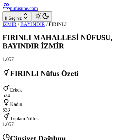
nufusune
.com
İl Seçiniz
İZMİR
/
BAYINDIR
/
FIRINLI
FIRINLI
MAHALLESİ NÜFUSU,
BAYINDIR
İZMİR
1.057
FIRINLI
Nüfus Özeti
Erkek
524
Kadın
533
Toplam Nüfus
1.057
Cinsiyet Dağılımı