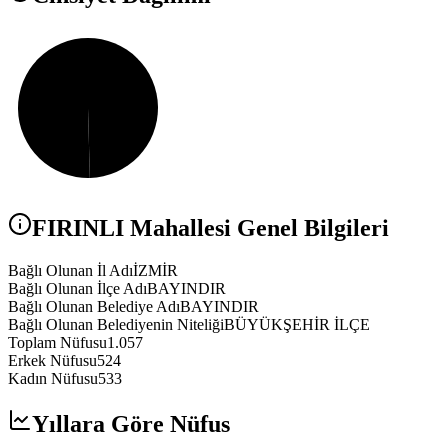
FIRINLI
Mahallesi Genel Bilgileri
Bağlı Olunan İl Adı
İZMİR
Bağlı Olunan İlçe Adı
BAYINDIR
Bağlı Olunan Belediye Adı
BAYINDIR
Bağlı Olunan Belediyenin Niteliği
BÜYÜKŞEHİR İLÇE
Toplam Nüfusu
1.057
Erkek Nüfusu
524
Kadın Nüfusu
533
Yıllara Göre Nüfus