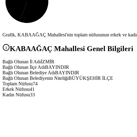
Grafik,
KABAAĞAÇ
Mahallesi'nin toplam nüfusunun erkek ve kadın 
KABAAĞAÇ
Mahallesi Genel Bilgileri
Bağlı Olunan İl Adı
İZMİR
Bağlı Olunan İlçe Adı
BAYINDIR
Bağlı Olunan Belediye Adı
BAYINDIR
Bağlı Olunan Belediyenin Niteliği
BÜYÜKŞEHİR İLÇE
Toplam Nüfusu
74
Erkek Nüfusu
41
Kadın Nüfusu
33