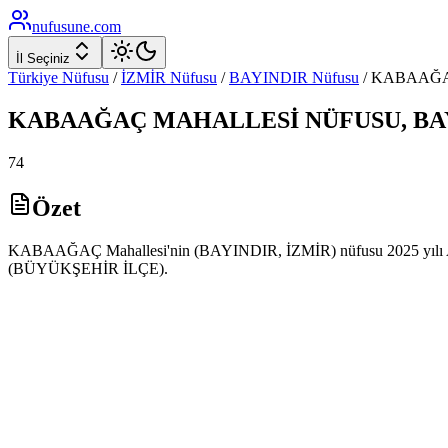
nufusune
.com
İl Seçiniz
Türkiye Nüfusu
/
İZMİR
Nüfusu
/
BAYINDIR
Nüfusu
/
KABAAĞ
KABAAĞAÇ
MAHALLESİ NÜFUSU,
BA
74
Özet
KABAAĞAÇ Mahallesi'nin (BAYINDIR, İZMİR) nüfusu 2025 yılı ADNK
(BÜYÜKŞEHİR İLÇE).