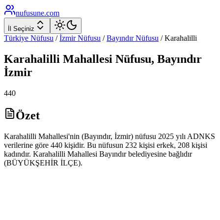
nufusune
.com
İl Seçiniz
Türkiye Nüfusu
/
İzmir
Nüfusu
/
Bayındır
Nüfusu
/
Karahalilli
Karahalilli
Mahallesi Nüfusu,
Bayındır
İzmir
440
Özet
Karahalilli Mahallesi'nin (Bayındır, İzmir) nüfusu 2025 yılı ADNKS
verilerine göre 440 kişidir. Bu nüfusun 232 kişisi erkek, 208 kişisi
kadındır. Karahalilli Mahallesi Bayındır belediyesine bağlıdır
(BÜYÜKŞEHİR İLÇE).