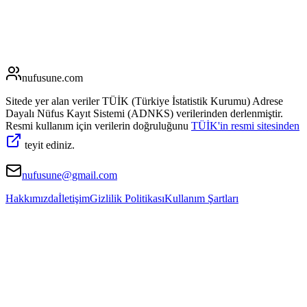
nufusune
.com
Sitede yer alan veriler TÜİK (Türkiye İstatistik Kurumu) Adrese
Dayalı Nüfus Kayıt Sistemi (ADNKS) verilerinden derlenmiştir.
Resmi kullanım için verilerin doğruluğunu
TÜİK'in resmi sitesinden
teyit ediniz.
nufusune@gmail.com
Hakkımızda
İletişim
Gizlilik Politikası
Kullanım Şartları