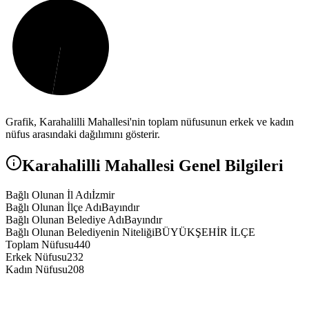
Grafik,
Karahalilli
Mahallesi'nin toplam nüfusunun erkek ve kadın
nüfus arasındaki dağılımını gösterir.
Karahalilli
Mahallesi Genel Bilgileri
Bağlı Olunan İl Adı
İzmir
Bağlı Olunan İlçe Adı
Bayındır
Bağlı Olunan Belediye Adı
Bayındır
Bağlı Olunan Belediyenin Niteliği
BÜYÜKŞEHİR İLÇE
Toplam Nüfusu
440
Erkek Nüfusu
232
Kadın Nüfusu
208