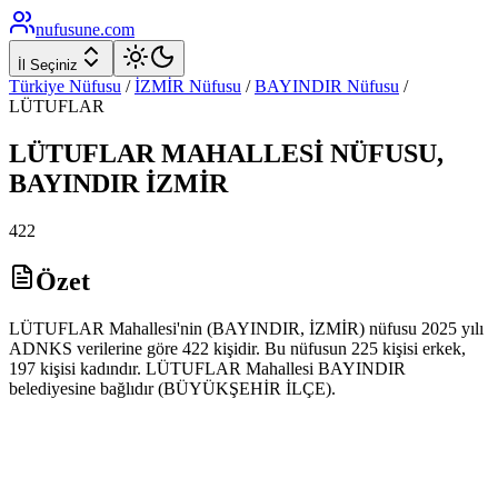
nufusune
.com
İl Seçiniz
Türkiye Nüfusu
/
İZMİR
Nüfusu
/
BAYINDIR
Nüfusu
/
LÜTUFLAR
LÜTUFLAR
MAHALLESİ NÜFUSU,
BAYINDIR
İZMİR
422
Özet
LÜTUFLAR Mahallesi'nin (BAYINDIR, İZMİR) nüfusu 2025 yılı
ADNKS verilerine göre 422 kişidir. Bu nüfusun 225 kişisi erkek,
197 kişisi kadındır. LÜTUFLAR Mahallesi BAYINDIR
belediyesine bağlıdır (BÜYÜKŞEHİR İLÇE).