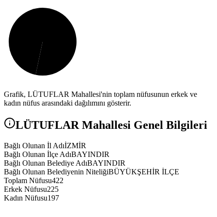
Grafik,
LÜTUFLAR
Mahallesi'nin toplam nüfusunun erkek ve
kadın nüfus arasındaki dağılımını gösterir.
LÜTUFLAR
Mahallesi Genel Bilgileri
Bağlı Olunan İl Adı
İZMİR
Bağlı Olunan İlçe Adı
BAYINDIR
Bağlı Olunan Belediye Adı
BAYINDIR
Bağlı Olunan Belediyenin Niteliği
BÜYÜKŞEHİR İLÇE
Toplam Nüfusu
422
Erkek Nüfusu
225
Kadın Nüfusu
197