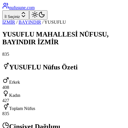
nufusune
.com
İl Seçiniz
İZMİR
/
BAYINDIR
/
YUSUFLU
YUSUFLU
MAHALLESİ NÜFUSU,
BAYINDIR
İZMİR
835
YUSUFLU
Nüfus Özeti
Erkek
408
Kadın
427
Toplam Nüfus
835
Cinsiyet Dağılımı