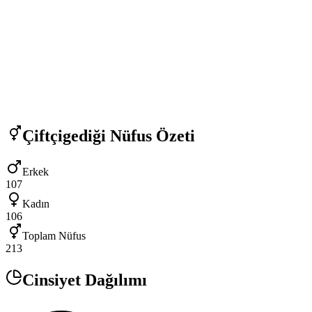
Çiftçigediği
Nüfus Özeti
Erkek
107
Kadın
106
Toplam Nüfus
213
Cinsiyet Dağılımı