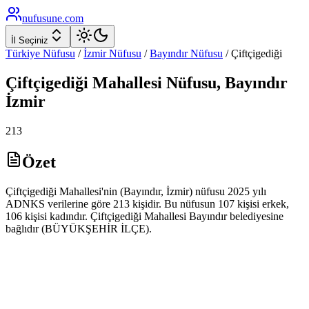
nufusune
.com
İl Seçiniz
Türkiye Nüfusu
/
İzmir
Nüfusu
/
Bayındır
Nüfusu
/
Çiftçigediği
Çiftçigediği
Mahallesi Nüfusu,
Bayındır
İzmir
213
Özet
Çiftçigediği Mahallesi'nin (Bayındır, İzmir) nüfusu 2025 yılı
ADNKS verilerine göre 213 kişidir. Bu nüfusun 107 kişisi erkek,
106 kişisi kadındır. Çiftçigediği Mahallesi Bayındır belediyesine
bağlıdır (BÜYÜKŞEHİR İLÇE).