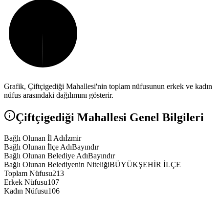
Grafik,
Çiftçigediği
Mahallesi'nin toplam nüfusunun erkek ve kadın
nüfus arasındaki dağılımını gösterir.
Çiftçigediği
Mahallesi Genel Bilgileri
Bağlı Olunan İl Adı
İzmir
Bağlı Olunan İlçe Adı
Bayındır
Bağlı Olunan Belediye Adı
Bayındır
Bağlı Olunan Belediyenin Niteliği
BÜYÜKŞEHİR İLÇE
Toplam Nüfusu
213
Erkek Nüfusu
107
Kadın Nüfusu
106