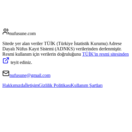
nufusune
.com
Sitede yer alan veriler TÜİK (Türkiye İstatistik Kurumu) Adrese
Dayalı Nüfus Kayıt Sistemi (ADNKS) verilerinden derlenmiştir.
Resmi kullanım için verilerin doğruluğunu
TÜİK'in resmi sitesinden
teyit ediniz.
nufusune@gmail.com
Hakkımızda
İletişim
Gizlilik Politikası
Kullanım Şartları