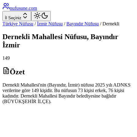
nufusune
.com
İl Seçiniz
Türkiye Nüfusu
/
İzmir
Nüfusu
/
Bayındır
Nüfusu
/
Dernekli
Dernekli
Mahallesi Nüfusu,
Bayındır
İzmir
149
Özet
Dernekli Mahallesi'nin (Bayındır, İzmir) nüfusu 2025 yılı ADNKS
verilerine göre 149 kişidir. Bu nüfusun 73 kişisi erkek, 76 kişisi
kadındır. Dernekli Mahallesi Bayındır belediyesine bağlıdır
(BÜYÜKŞEHİR İLÇE).