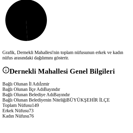
Grafik,
Dernekli
Mahallesi'nin toplam nüfusunun erkek ve kadın
nüfus arasındaki dağılımını gösterir.
Dernekli
Mahallesi Genel Bilgileri
Bağlı Olunan İl Adı
İzmir
Bağlı Olunan İlçe Adı
Bayındır
Bağlı Olunan Belediye Adı
Bayındır
Bağlı Olunan Belediyenin Niteliği
BÜYÜKŞEHİR İLÇE
Toplam Nüfusu
149
Erkek Nüfusu
73
Kadın Nüfusu
76