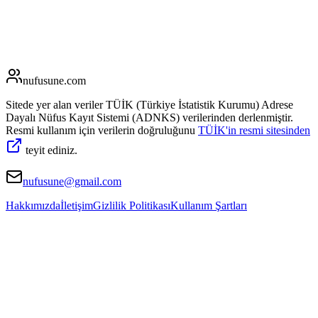
nufusune
.com
Sitede yer alan veriler TÜİK (Türkiye İstatistik Kurumu) Adrese
Dayalı Nüfus Kayıt Sistemi (ADNKS) verilerinden derlenmiştir.
Resmi kullanım için verilerin doğruluğunu
TÜİK'in resmi sitesinden
teyit ediniz.
nufusune@gmail.com
Hakkımızda
İletişim
Gizlilik Politikası
Kullanım Şartları