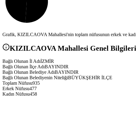
Grafik,
KIZILCAOVA
Mahallesi'nin toplam nüfusunun erkek ve kadın
KIZILCAOVA
Mahallesi Genel Bilgiler
Bağlı Olunan İl Adı
İZMİR
Bağlı Olunan İlçe Adı
BAYINDIR
Bağlı Olunan Belediye Adı
BAYINDIR
Bağlı Olunan Belediyenin Niteliği
BÜYÜKŞEHİR İLÇE
Toplam Nüfusu
935
Erkek Nüfusu
477
Kadın Nüfusu
458