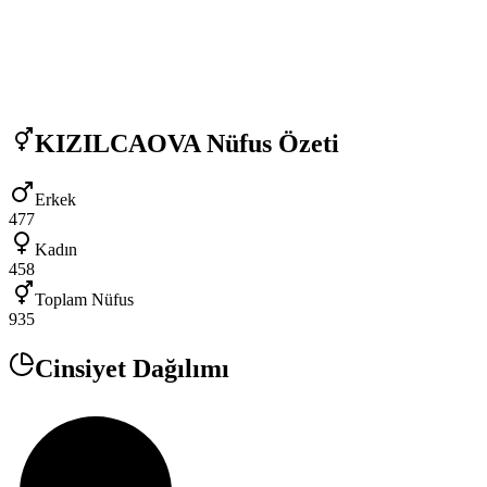
KIZILCAOVA
Nüfus Özeti
Erkek
477
Kadın
458
Toplam Nüfus
935
Cinsiyet Dağılımı