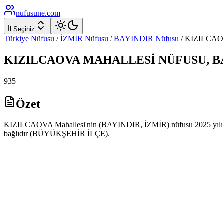
nufusune
.com
İl Seçiniz
Türkiye Nüfusu
/
İZMİR
Nüfusu
/
BAYINDIR
Nüfusu
/
KIZILCA
KIZILCAOVA
MAHALLESİ NÜFUSU,
B
935
Özet
KIZILCAOVA Mahallesi'nin (BAYINDIR, İZMİR) nüfusu 2025 yılı AD
bağlıdır (BÜYÜKŞEHİR İLÇE).