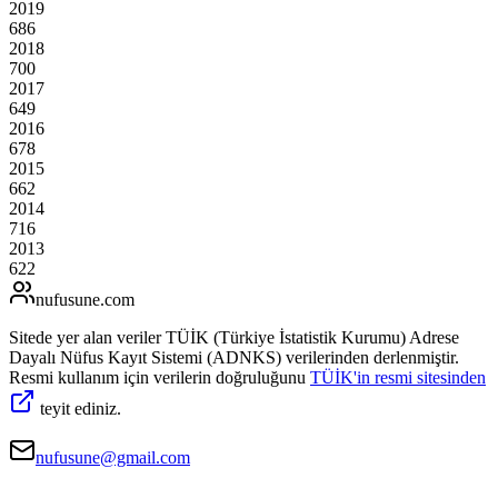
2019
686
2018
700
2017
649
2016
678
2015
662
2014
716
2013
622
nufusune
.com
Sitede yer alan veriler TÜİK (Türkiye İstatistik Kurumu) Adrese
Dayalı Nüfus Kayıt Sistemi (ADNKS) verilerinden derlenmiştir.
Resmi kullanım için verilerin doğruluğunu
TÜİK'in resmi sitesinden
teyit ediniz.
nufusune@gmail.com