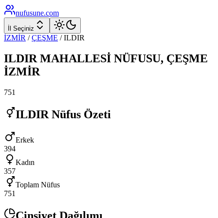
nufusune
.com
İl Seçiniz
İZMİR
/
ÇEŞME
/
ILDIR
ILDIR
MAHALLESİ NÜFUSU,
ÇEŞME
İZMİR
751
ILDIR
Nüfus Özeti
Erkek
394
Kadın
357
Toplam Nüfus
751
Cinsiyet Dağılımı