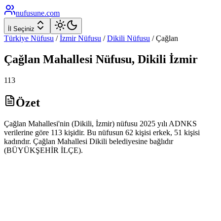
nufusune
.com
İl Seçiniz
Türkiye Nüfusu
/
İzmir
Nüfusu
/
Dikili
Nüfusu
/
Çağlan
Çağlan
Mahallesi Nüfusu,
Dikili
İzmir
113
Özet
Çağlan Mahallesi'nin (Dikili, İzmir) nüfusu 2025 yılı ADNKS
verilerine göre 113 kişidir. Bu nüfusun 62 kişisi erkek, 51 kişisi
kadındır. Çağlan Mahallesi Dikili belediyesine bağlıdır
(BÜYÜKŞEHİR İLÇE).