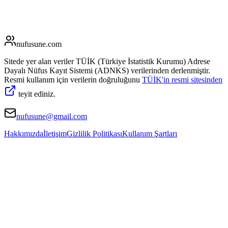
nufusune
.com
Sitede yer alan veriler TÜİK (Türkiye İstatistik Kurumu) Adrese
Dayalı Nüfus Kayıt Sistemi (ADNKS) verilerinden derlenmiştir.
Resmi kullanım için verilerin doğruluğunu
TÜİK'in resmi sitesinden
teyit ediniz.
nufusune@gmail.com
Hakkımızda
İletişim
Gizlilik Politikası
Kullanım Şartları