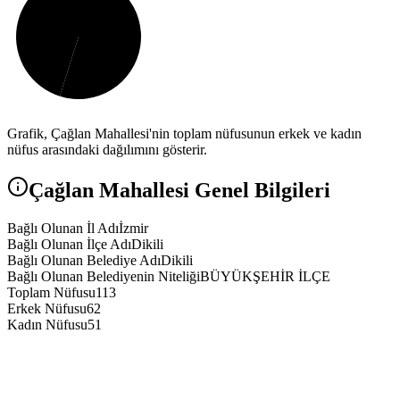
Grafik,
Çağlan
Mahallesi'nin toplam nüfusunun erkek ve kadın
nüfus arasındaki dağılımını gösterir.
Çağlan
Mahallesi Genel Bilgileri
Bağlı Olunan İl Adı
İzmir
Bağlı Olunan İlçe Adı
Dikili
Bağlı Olunan Belediye Adı
Dikili
Bağlı Olunan Belediyenin Niteliği
BÜYÜKŞEHİR İLÇE
Toplam Nüfusu
113
Erkek Nüfusu
62
Kadın Nüfusu
51