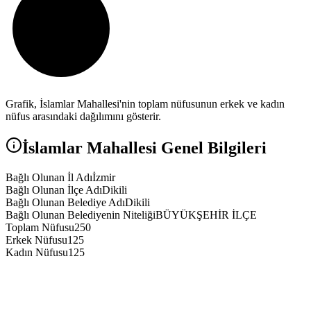
Grafik,
İslamlar
Mahallesi'nin toplam nüfusunun erkek ve kadın
nüfus arasındaki dağılımını gösterir.
İslamlar
Mahallesi Genel Bilgileri
Bağlı Olunan İl Adı
İzmir
Bağlı Olunan İlçe Adı
Dikili
Bağlı Olunan Belediye Adı
Dikili
Bağlı Olunan Belediyenin Niteliği
BÜYÜKŞEHİR İLÇE
Toplam Nüfusu
250
Erkek Nüfusu
125
Kadın Nüfusu
125