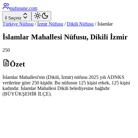
nufusune
.com
İl Seçiniz
Türkiye Nüfusu
/
İzmir
Nüfusu
/
Dikili
Nüfusu
/
İslamlar
İslamlar
Mahallesi Nüfusu,
Dikili
İzmir
250
Özet
İslamlar Mahallesi'nin (Dikili, İzmir) nüfusu 2025 yılı ADNKS
verilerine göre 250 kişidir. Bu nüfusun 125 kişisi erkek, 125 kişisi
kadındır. İslamlar Mahallesi Dikili belediyesine bağlıdır
(BÜYÜKŞEHİR İLÇE).