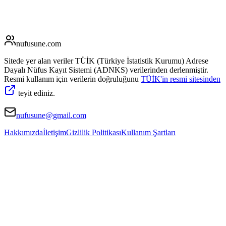
nufusune
.com
Sitede yer alan veriler TÜİK (Türkiye İstatistik Kurumu) Adrese
Dayalı Nüfus Kayıt Sistemi (ADNKS) verilerinden derlenmiştir.
Resmi kullanım için verilerin doğruluğunu
TÜİK'in resmi sitesinden
teyit ediniz.
nufusune@gmail.com
Hakkımızda
İletişim
Gizlilik Politikası
Kullanım Şartları