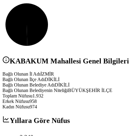
KABAKUM
Mahallesi Genel Bilgileri
Bağlı Olunan İl Adı
İZMİR
Bağlı Olunan İlçe Adı
DİKİLİ
Bağlı Olunan Belediye Adı
DİKİLİ
Bağlı Olunan Belediyenin Niteliği
BÜYÜKŞEHİR İLÇE
Toplam Nüfusu
1.932
Erkek Nüfusu
958
Kadın Nüfusu
974
Yıllara Göre Nüfus