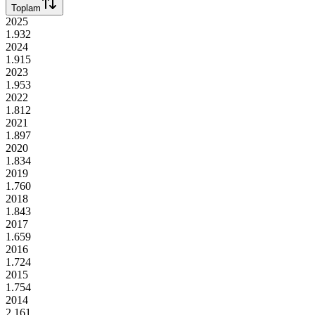
Toplam
2025
1.932
2024
1.915
2023
1.953
2022
1.812
2021
1.897
2020
1.834
2019
1.760
2018
1.843
2017
1.659
2016
1.724
2015
1.754
2014
2.161