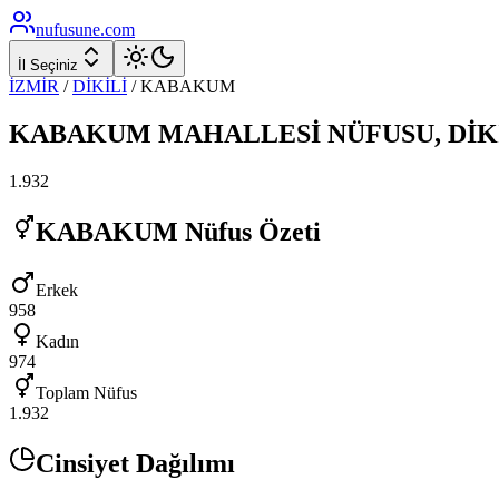
nufusune
.com
İl Seçiniz
İZMİR
/
DİKİLİ
/
KABAKUM
KABAKUM
MAHALLESİ NÜFUSU,
DİK
1.932
KABAKUM
Nüfus Özeti
Erkek
958
Kadın
974
Toplam Nüfus
1.932
Cinsiyet Dağılımı