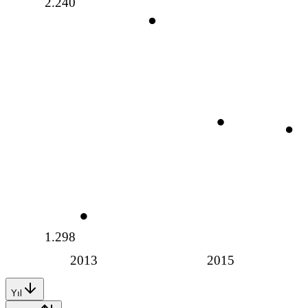
2.240
1.298
2013
2015
Yıl