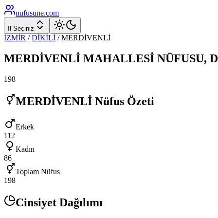
nufusune
.com
İl Seçiniz
İZMİR
/
DİKİLİ
/
MERDİVENLİ
MERDİVENLİ
MAHALLESİ NÜFUSU,
D
198
MERDİVENLİ
Nüfus Özeti
Erkek
112
Kadın
86
Toplam Nüfus
198
Cinsiyet Dağılımı