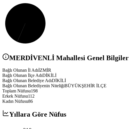
MERDİVENLİ
Mahallesi Genel Bilgiler
Bağlı Olunan İl Adı
İZMİR
Bağlı Olunan İlçe Adı
DİKİLİ
Bağlı Olunan Belediye Adı
DİKİLİ
Bağlı Olunan Belediyenin Niteliği
BÜYÜKŞEHİR İLÇE
Toplam Nüfusu
198
Erkek Nüfusu
112
Kadın Nüfusu
86
Yıllara Göre Nüfus