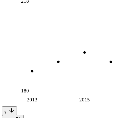
218
180
2013
2015
Yıl