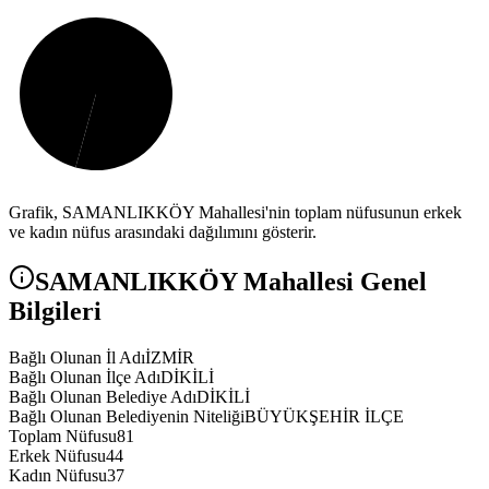
Grafik,
SAMANLIKKÖY
Mahallesi'nin toplam nüfusunun erkek
ve kadın nüfus arasındaki dağılımını gösterir.
SAMANLIKKÖY
Mahallesi Genel
Bilgileri
Bağlı Olunan İl Adı
İZMİR
Bağlı Olunan İlçe Adı
DİKİLİ
Bağlı Olunan Belediye Adı
DİKİLİ
Bağlı Olunan Belediyenin Niteliği
BÜYÜKŞEHİR İLÇE
Toplam Nüfusu
81
Erkek Nüfusu
44
Kadın Nüfusu
37