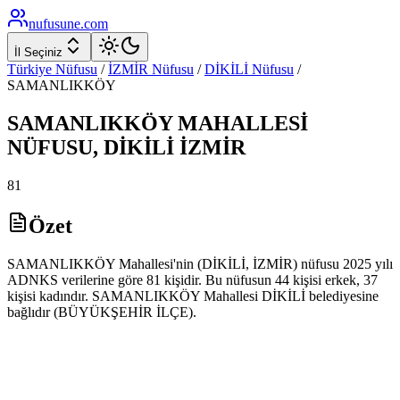
nufusune
.com
İl Seçiniz
Türkiye Nüfusu
/
İZMİR
Nüfusu
/
DİKİLİ
Nüfusu
/
SAMANLIKKÖY
SAMANLIKKÖY
MAHALLESİ
NÜFUSU,
DİKİLİ
İZMİR
81
Özet
SAMANLIKKÖY Mahallesi'nin (DİKİLİ, İZMİR) nüfusu 2025 yılı
ADNKS verilerine göre 81 kişidir. Bu nüfusun 44 kişisi erkek, 37
kişisi kadındır. SAMANLIKKÖY Mahallesi DİKİLİ belediyesine
bağlıdır (BÜYÜKŞEHİR İLÇE).