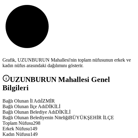
Grafik,
UZUNBURUN
Mahallesi'nin toplam nüfusunun erkek ve
kadın nüfus arasındaki dağılımını gösterir.
UZUNBURUN
Mahallesi Genel
Bilgileri
Bağlı Olunan İl Adı
İZMİR
Bağlı Olunan İlçe Adı
DİKİLİ
Bağlı Olunan Belediye Adı
DİKİLİ
Bağlı Olunan Belediyenin Niteliği
BÜYÜKŞEHİR İLÇE
Toplam Nüfusu
298
Erkek Nüfusu
149
Kadın Nüfusu
149