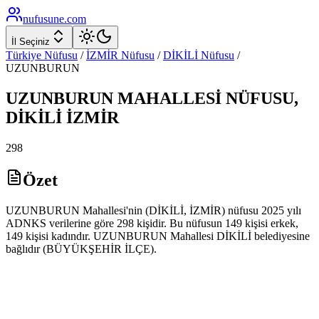
nufusune
.com
İl Seçiniz
Türkiye Nüfusu
/
İZMİR
Nüfusu
/
DİKİLİ
Nüfusu
/
UZUNBURUN
UZUNBURUN
MAHALLESİ NÜFUSU,
DİKİLİ
İZMİR
298
Özet
UZUNBURUN Mahallesi'nin (DİKİLİ, İZMİR) nüfusu 2025 yılı
ADNKS verilerine göre 298 kişidir. Bu nüfusun 149 kişisi erkek,
149 kişisi kadındır. UZUNBURUN Mahallesi DİKİLİ belediyesine
bağlıdır (BÜYÜKŞEHİR İLÇE).