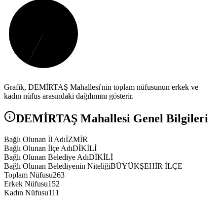
Grafik,
DEMİRTAŞ
Mahallesi'nin toplam nüfusunun erkek ve
kadın nüfus arasındaki dağılımını gösterir.
DEMİRTAŞ
Mahallesi Genel Bilgileri
Bağlı Olunan İl Adı
İZMİR
Bağlı Olunan İlçe Adı
DİKİLİ
Bağlı Olunan Belediye Adı
DİKİLİ
Bağlı Olunan Belediyenin Niteliği
BÜYÜKŞEHİR İLÇE
Toplam Nüfusu
263
Erkek Nüfusu
152
Kadın Nüfusu
111