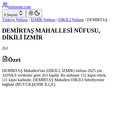
nufusune
.com
İl Seçiniz
Türkiye Nüfusu
/
İZMİR
Nüfusu
/
DİKİLİ
Nüfusu
/
DEMİRTAŞ
DEMİRTAŞ
MAHALLESİ NÜFUSU,
DİKİLİ
İZMİR
263
Özet
DEMİRTAŞ Mahallesi'nin (DİKİLİ, İZMİR) nüfusu 2025 yılı
ADNKS verilerine göre 263 kişidir. Bu nüfusun 152 kişisi erkek,
111 kişisi kadındır. DEMİRTAŞ Mahallesi DİKİLİ belediyesine
bağlıdır (BÜYÜKŞEHİR İLÇE).