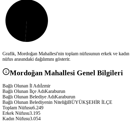
Grafik,
Mordoğan
Mahallesi'nin toplam nüfusunun erkek ve kadın
nüfus arasındaki dağılımını gösterir.
Mordoğan
Mahallesi Genel Bilgileri
Bağlı Olunan İl Adı
İzmir
Bağlı Olunan İlçe Adı
Karaburun
Bağlı Olunan Belediye Adı
Karaburun
Bağlı Olunan Belediyenin Niteliği
BÜYÜKŞEHİR İLÇE
Toplam Nüfusu
6.249
Erkek Nüfusu
3.195
Kadın Nüfusu
3.054