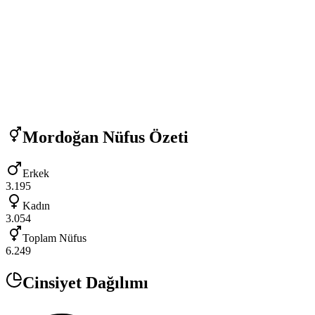
Mordoğan
Nüfus Özeti
Erkek
3.195
Kadın
3.054
Toplam Nüfus
6.249
Cinsiyet Dağılımı