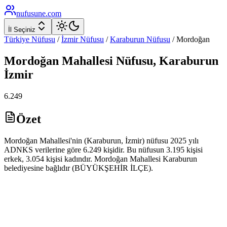
nufusune
.com
İl Seçiniz
Türkiye Nüfusu
/
İzmir
Nüfusu
/
Karaburun
Nüfusu
/
Mordoğan
Mordoğan
Mahallesi Nüfusu,
Karaburun
İzmir
6.249
Özet
Mordoğan Mahallesi'nin (Karaburun, İzmir) nüfusu 2025 yılı
ADNKS verilerine göre 6.249 kişidir. Bu nüfusun 3.195 kişisi
erkek, 3.054 kişisi kadındır. Mordoğan Mahallesi Karaburun
belediyesine bağlıdır (BÜYÜKŞEHİR İLÇE).