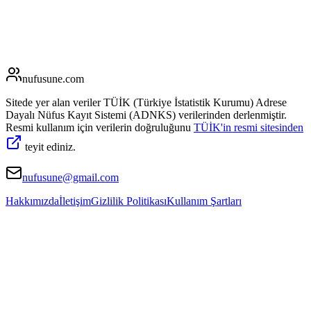
nufusune
.com
Sitede yer alan veriler TÜİK (Türkiye İstatistik Kurumu) Adrese
Dayalı Nüfus Kayıt Sistemi (ADNKS) verilerinden derlenmiştir.
Resmi kullanım için verilerin doğruluğunu
TÜİK'in resmi sitesinden
teyit ediniz.
nufusune@gmail.com
Hakkımızda
İletişim
Gizlilik Politikası
Kullanım Şartları