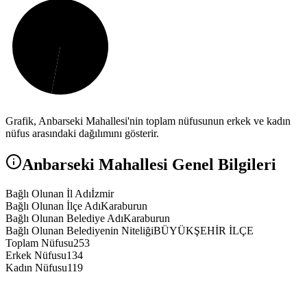
Grafik,
Anbarseki
Mahallesi'nin toplam nüfusunun erkek ve kadın
nüfus arasındaki dağılımını gösterir.
Anbarseki
Mahallesi Genel Bilgileri
Bağlı Olunan İl Adı
İzmir
Bağlı Olunan İlçe Adı
Karaburun
Bağlı Olunan Belediye Adı
Karaburun
Bağlı Olunan Belediyenin Niteliği
BÜYÜKŞEHİR İLÇE
Toplam Nüfusu
253
Erkek Nüfusu
134
Kadın Nüfusu
119