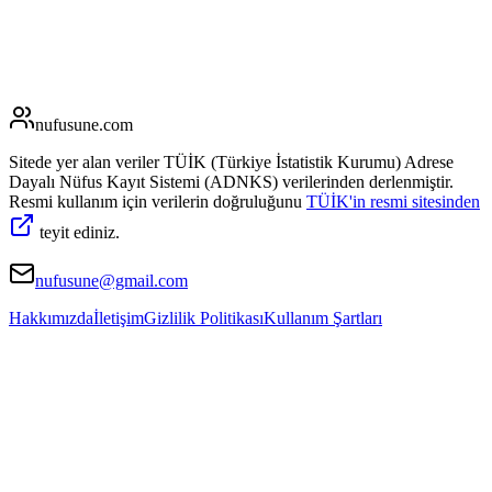
nufusune
.com
Sitede yer alan veriler TÜİK (Türkiye İstatistik Kurumu) Adrese
Dayalı Nüfus Kayıt Sistemi (ADNKS) verilerinden derlenmiştir.
Resmi kullanım için verilerin doğruluğunu
TÜİK'in resmi sitesinden
teyit ediniz.
nufusune@gmail.com
Hakkımızda
İletişim
Gizlilik Politikası
Kullanım Şartları