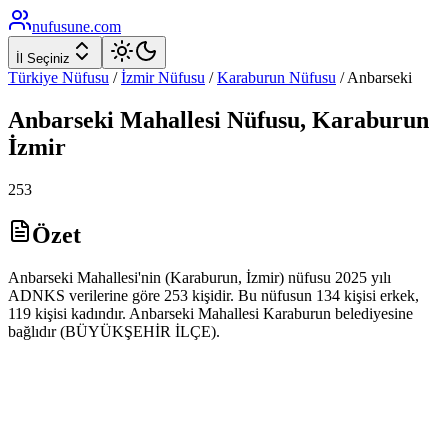
nufusune
.com
İl Seçiniz
Türkiye Nüfusu
/
İzmir
Nüfusu
/
Karaburun
Nüfusu
/
Anbarseki
Anbarseki
Mahallesi Nüfusu,
Karaburun
İzmir
253
Özet
Anbarseki Mahallesi'nin (Karaburun, İzmir) nüfusu 2025 yılı
ADNKS verilerine göre 253 kişidir. Bu nüfusun 134 kişisi erkek,
119 kişisi kadındır. Anbarseki Mahallesi Karaburun belediyesine
bağlıdır (BÜYÜKŞEHİR İLÇE).