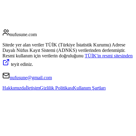
nufusune
.com
Sitede yer alan veriler TÜİK (Türkiye İstatistik Kurumu) Adrese
Dayalı Nüfus Kayıt Sistemi (ADNKS) verilerinden derlenmiştir.
Resmi kullanım için verilerin doğruluğunu
TÜİK'in resmi sitesinden
teyit ediniz.
nufusune@gmail.com
Hakkımızda
İletişim
Gizlilik Politikası
Kullanım Şartları