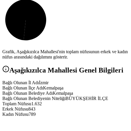
Grafik,
Aşağıkızılca
Mahallesi'nin toplam nüfusunun erkek ve kadın
nüfus arasındaki dağılımını gösterir.
Aşağıkızılca
Mahallesi Genel Bilgileri
Bağlı Olunan İl Adı
İzmir
Bağlı Olunan İlçe Adı
Kemalpaşa
Bağlı Olunan Belediye Adı
Kemalpaşa
Bağlı Olunan Belediyenin Niteliği
BÜYÜKŞEHİR İLÇE
Toplam Nüfusu
1.632
Erkek Nüfusu
843
Kadın Nüfusu
789