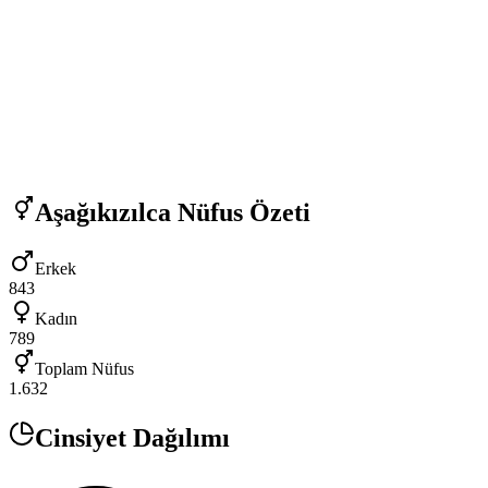
Aşağıkızılca
Nüfus Özeti
Erkek
843
Kadın
789
Toplam Nüfus
1.632
Cinsiyet Dağılımı