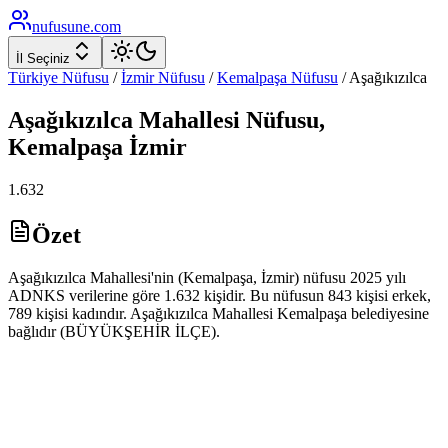
nufusune
.com
İl Seçiniz
Türkiye Nüfusu
/
İzmir
Nüfusu
/
Kemalpaşa
Nüfusu
/
Aşağıkızılca
Aşağıkızılca
Mahallesi Nüfusu,
Kemalpaşa
İzmir
1.632
Özet
Aşağıkızılca Mahallesi'nin (Kemalpaşa, İzmir) nüfusu 2025 yılı
ADNKS verilerine göre 1.632 kişidir. Bu nüfusun 843 kişisi erkek,
789 kişisi kadındır. Aşağıkızılca Mahallesi Kemalpaşa belediyesine
bağlıdır (BÜYÜKŞEHİR İLÇE).