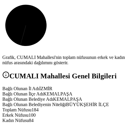
Grafik,
CUMALI
Mahallesi'nin toplam nüfusunun erkek ve kadın
nüfus arasındaki dağılımını gösterir.
CUMALI
Mahallesi Genel Bilgileri
Bağlı Olunan İl Adı
İZMİR
Bağlı Olunan İlçe Adı
KEMALPAŞA
Bağlı Olunan Belediye Adı
KEMALPAŞA
Bağlı Olunan Belediyenin Niteliği
BÜYÜKŞEHİR İLÇE
Toplam Nüfusu
184
Erkek Nüfusu
100
Kadın Nüfusu
84