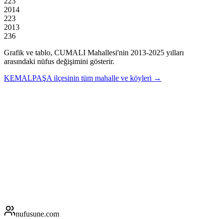
223
2014
223
2013
236
Grafik ve tablo,
CUMALI
Mahallesi'nin
2013
-
2025
yılları
arasındaki nüfus değişimini gösterir.
KEMALPAŞA
ilçesinin tüm mahalle ve köyleri →
nufusune
.com