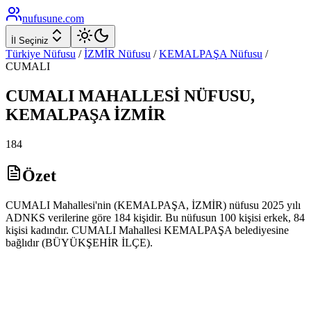
nufusune
.com
İl Seçiniz
Türkiye Nüfusu
/
İZMİR
Nüfusu
/
KEMALPAŞA
Nüfusu
/
CUMALI
CUMALI
MAHALLESİ NÜFUSU,
KEMALPAŞA
İZMİR
184
Özet
CUMALI Mahallesi'nin (KEMALPAŞA, İZMİR) nüfusu 2025 yılı
ADNKS verilerine göre 184 kişidir. Bu nüfusun 100 kişisi erkek, 84
kişisi kadındır. CUMALI Mahallesi KEMALPAŞA belediyesine
bağlıdır (BÜYÜKŞEHİR İLÇE).