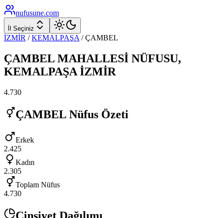
nufusune
.com
İl Seçiniz
İZMİR
/
KEMALPAŞA
/
ÇAMBEL
ÇAMBEL
MAHALLESİ NÜFUSU,
KEMALPAŞA
İZMİR
4.730
ÇAMBEL
Nüfus Özeti
Erkek
2.425
Kadın
2.305
Toplam Nüfus
4.730
Cinsiyet Dağılımı