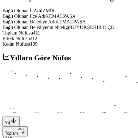
Bağlı Olunan İl Adı
İZMİR
Bağlı Olunan İlçe Adı
KEMALPAŞA
Bağlı Olunan Belediye Adı
KEMALPAŞA
Bağlı Olunan Belediyenin Niteliği
BÜYÜKŞEHİR İLÇE
Toplam Nüfusu
411
Erkek Nüfusu
212
Kadın Nüfusu
199
Yıllara Göre Nüfus
535
174
2013
2015
2017
2019
2021
2023
Yıl
Toplam