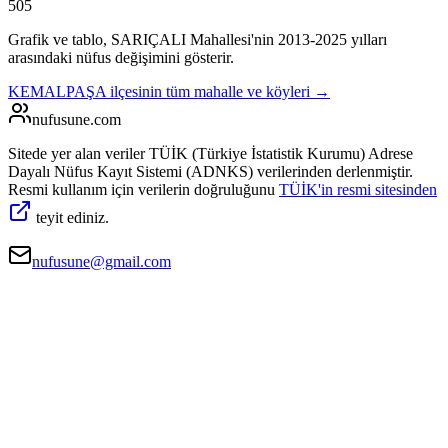
505
Grafik ve tablo,
SARIÇALI
Mahallesi'nin
2013
-
2025
yılları
arasındaki nüfus değişimini gösterir.
KEMALPAŞA
ilçesinin tüm mahalle ve köyleri →
nufusune
.com
Sitede yer alan veriler TÜİK (Türkiye İstatistik Kurumu) Adrese
Dayalı Nüfus Kayıt Sistemi (ADNKS) verilerinden derlenmiştir.
Resmi kullanım için verilerin doğruluğunu
TÜİK'in resmi sitesinden
teyit ediniz.
nufusune@gmail.com