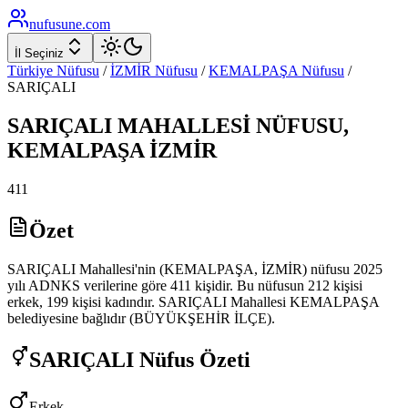
nufusune
.com
İl Seçiniz
Türkiye Nüfusu
/
İZMİR
Nüfusu
/
KEMALPAŞA
Nüfusu
/
SARIÇALI
SARIÇALI
MAHALLESİ NÜFUSU,
KEMALPAŞA
İZMİR
411
Özet
SARIÇALI Mahallesi'nin (KEMALPAŞA, İZMİR) nüfusu 2025
yılı ADNKS verilerine göre 411 kişidir. Bu nüfusun 212 kişisi
erkek, 199 kişisi kadındır. SARIÇALI Mahallesi KEMALPAŞA
belediyesine bağlıdır (BÜYÜKŞEHİR İLÇE).
SARIÇALI
Nüfus Özeti
Erkek