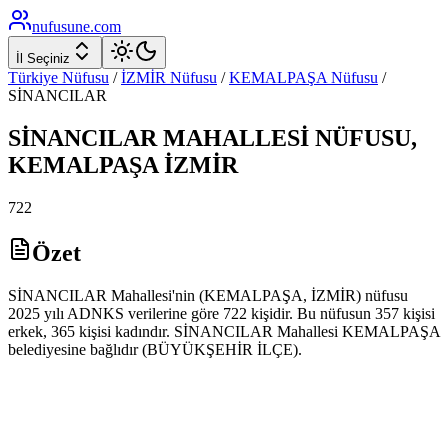
nufusune
.com
İl Seçiniz
Türkiye Nüfusu
/
İZMİR
Nüfusu
/
KEMALPAŞA
Nüfusu
/
SİNANCILAR
SİNANCILAR
MAHALLESİ NÜFUSU,
KEMALPAŞA
İZMİR
722
Özet
SİNANCILAR Mahallesi'nin (KEMALPAŞA, İZMİR) nüfusu
2025 yılı ADNKS verilerine göre 722 kişidir. Bu nüfusun 357 kişisi
erkek, 365 kişisi kadındır. SİNANCILAR Mahallesi KEMALPAŞA
belediyesine bağlıdır (BÜYÜKŞEHİR İLÇE).