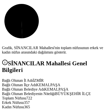
Grafik,
SİNANCILAR
Mahallesi'nin toplam nüfusunun erkek ve
kadın nüfus arasındaki dağılımını gösterir.
SİNANCILAR
Mahallesi Genel
Bilgileri
Bağlı Olunan İl Adı
İZMİR
Bağlı Olunan İlçe Adı
KEMALPAŞA
Bağlı Olunan Belediye Adı
KEMALPAŞA
Bağlı Olunan Belediyenin Niteliği
BÜYÜKŞEHİR İLÇE
Toplam Nüfusu
722
Erkek Nüfusu
357
Kadın Nüfusu
365