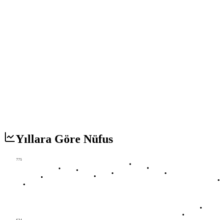
Yıllara Göre Nüfus
775
634