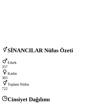
SİNANCILAR
Nüfus Özeti
Erkek
357
Kadın
365
Toplam Nüfus
722
Cinsiyet Dağılımı