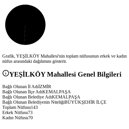
Grafik,
YEŞİLKÖY
Mahallesi'nin toplam nüfusunun erkek ve kadın
nüfus arasındaki dağılımını gösterir.
YEŞİLKÖY
Mahallesi Genel Bilgileri
Bağlı Olunan İl Adı
İZMİR
Bağlı Olunan İlçe Adı
KEMALPAŞA
Bağlı Olunan Belediye Adı
KEMALPAŞA
Bağlı Olunan Belediyenin Niteliği
BÜYÜKŞEHİR İLÇE
Toplam Nüfusu
143
Erkek Nüfusu
73
Kadın Nüfusu
70