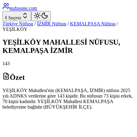
nufusune
.com
İl Seçiniz
Türkiye Nüfusu
/
İZMİR
Nüfusu
/
KEMALPAŞA
Nüfusu
/
YEŞİLKÖY
YEŞİLKÖY
MAHALLESİ NÜFUSU,
KEMALPAŞA
İZMİR
143
Özet
YEŞİLKÖY Mahallesi'nin (KEMALPAŞA, İZMİR) nüfusu 2025
yılı ADNKS verilerine göre 143 kişidir. Bu nüfusun 73 kişisi erkek,
70 kişisi kadındır. YEŞİLKÖY Mahallesi KEMALPAŞA
belediyesine bağlıdır (BÜYÜKŞEHİR İLÇE).