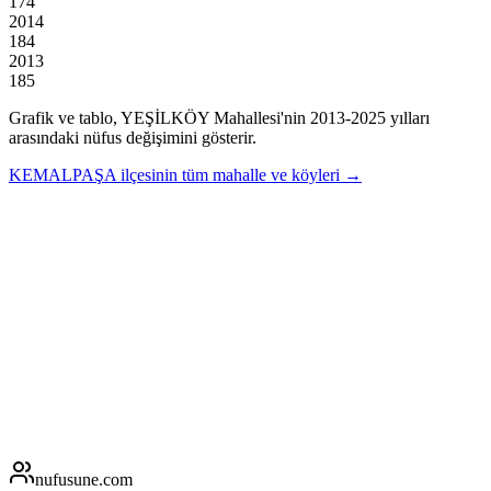
174
2014
184
2013
185
Grafik ve tablo,
YEŞİLKÖY
Mahallesi'nin
2013
-
2025
yılları
arasındaki nüfus değişimini gösterir.
KEMALPAŞA
ilçesinin tüm mahalle ve köyleri →
nufusune
.com