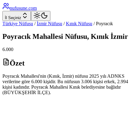
nufusune
.com
İl Seçiniz
Türkiye Nüfusu
/
İzmir
Nüfusu
/
Kınık
Nüfusu
/
Poyracık
Poyracık
Mahallesi Nüfusu,
Kınık
İzmir
6.000
Özet
Poyracık Mahallesi'nin (Kınık, İzmir) nüfusu 2025 yılı ADNKS
verilerine göre 6.000 kişidir. Bu nüfusun 3.006 kişisi erkek, 2.994
kişisi kadındır. Poyracık Mahallesi Kınık belediyesine bağlıdır
(BÜYÜKŞEHİR İLÇE).