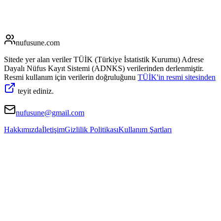
nufusune
.com
Sitede yer alan veriler TÜİK (Türkiye İstatistik Kurumu) Adrese
Dayalı Nüfus Kayıt Sistemi (ADNKS) verilerinden derlenmiştir.
Resmi kullanım için verilerin doğruluğunu
TÜİK'in resmi sitesinden
teyit ediniz.
nufusune@gmail.com
Hakkımızda
İletişim
Gizlilik Politikası
Kullanım Şartları