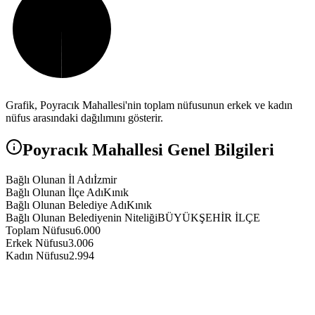
Grafik,
Poyracık
Mahallesi'nin toplam nüfusunun erkek ve kadın
nüfus arasındaki dağılımını gösterir.
Poyracık
Mahallesi Genel Bilgileri
Bağlı Olunan İl Adı
İzmir
Bağlı Olunan İlçe Adı
Kınık
Bağlı Olunan Belediye Adı
Kınık
Bağlı Olunan Belediyenin Niteliği
BÜYÜKŞEHİR İLÇE
Toplam Nüfusu
6.000
Erkek Nüfusu
3.006
Kadın Nüfusu
2.994