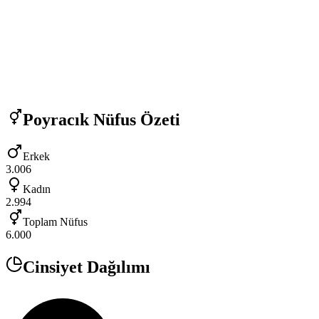
Poyracık
Nüfus Özeti
Erkek
3.006
Kadın
2.994
Toplam Nüfus
6.000
Cinsiyet Dağılımı