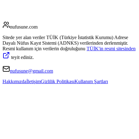
nufusune
.com
Sitede yer alan veriler TÜİK (Türkiye İstatistik Kurumu) Adrese
Dayalı Nüfus Kayıt Sistemi (ADNKS) verilerinden derlenmiştir.
Resmi kullanım için verilerin doğruluğunu
TÜİK'in resmi sitesinden
teyit ediniz.
nufusune@gmail.com
Hakkımızda
İletişim
Gizlilik Politikası
Kullanım Şartları