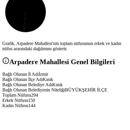
Grafik,
Arpadere
Mahallesi'nin toplam nüfusunun erkek ve kadın
nüfus arasındaki dağılımını gösterir.
Arpadere
Mahallesi Genel Bilgileri
Bağlı Olunan İl Adı
İzmir
Bağlı Olunan İlçe Adı
Kınık
Bağlı Olunan Belediye Adı
Kınık
Bağlı Olunan Belediyenin Niteliği
BÜYÜKŞEHİR İLÇE
Toplam Nüfusu
294
Erkek Nüfusu
150
Kadın Nüfusu
144