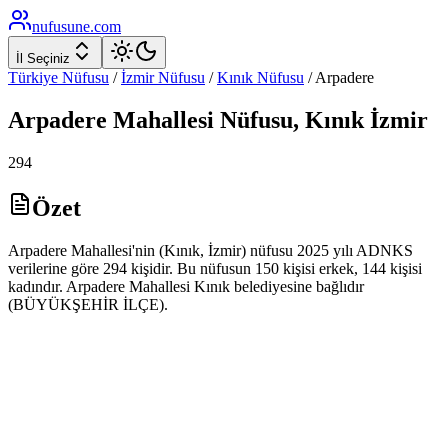
nufusune
.com
İl Seçiniz
Türkiye Nüfusu
/
İzmir
Nüfusu
/
Kınık
Nüfusu
/
Arpadere
Arpadere
Mahallesi Nüfusu,
Kınık
İzmir
294
Özet
Arpadere Mahallesi'nin (Kınık, İzmir) nüfusu 2025 yılı ADNKS
verilerine göre 294 kişidir. Bu nüfusun 150 kişisi erkek, 144 kişisi
kadındır. Arpadere Mahallesi Kınık belediyesine bağlıdır
(BÜYÜKŞEHİR İLÇE).