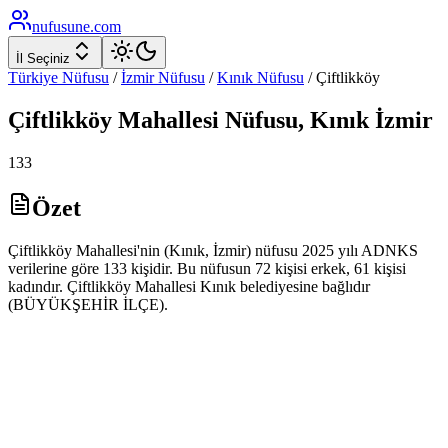
nufusune
.com
İl Seçiniz
Türkiye Nüfusu
/
İzmir
Nüfusu
/
Kınık
Nüfusu
/
Çiftlikköy
Çiftlikköy
Mahallesi Nüfusu,
Kınık
İzmir
133
Özet
Çiftlikköy Mahallesi'nin (Kınık, İzmir) nüfusu 2025 yılı ADNKS
verilerine göre 133 kişidir. Bu nüfusun 72 kişisi erkek, 61 kişisi
kadındır. Çiftlikköy Mahallesi Kınık belediyesine bağlıdır
(BÜYÜKŞEHİR İLÇE).