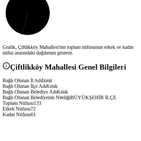
Grafik,
Çiftlikköy
Mahallesi'nin toplam nüfusunun erkek ve kadın
nüfus arasındaki dağılımını gösterir.
Çiftlikköy
Mahallesi Genel Bilgileri
Bağlı Olunan İl Adı
İzmir
Bağlı Olunan İlçe Adı
Kınık
Bağlı Olunan Belediye Adı
Kınık
Bağlı Olunan Belediyenin Niteliği
BÜYÜKŞEHİR İLÇE
Toplam Nüfusu
133
Erkek Nüfusu
72
Kadın Nüfusu
61