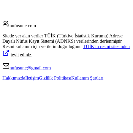
nufusune
.com
Sitede yer alan veriler TÜİK (Türkiye İstatistik Kurumu) Adrese
Dayalı Nüfus Kayıt Sistemi (ADNKS) verilerinden derlenmiştir.
Resmi kullanım için verilerin doğruluğunu
TÜİK'in resmi sitesinden
teyit ediniz.
nufusune@gmail.com
Hakkımızda
İletişim
Gizlilik Politikası
Kullanım Şartları