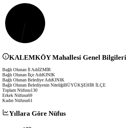
KALEMKÖY
Mahallesi Genel Bilgileri
Bağlı Olunan İl Adı
İZMİR
Bağlı Olunan İlçe Adı
KINIK
Bağlı Olunan Belediye Adı
KINIK
Bağlı Olunan Belediyenin Niteliği
BÜYÜKŞEHİR İLÇE
Toplam Nüfusu
130
Erkek Nüfusu
69
Kadın Nüfusu
61
Yıllara Göre Nüfus