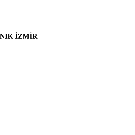
INIK
İZMİR