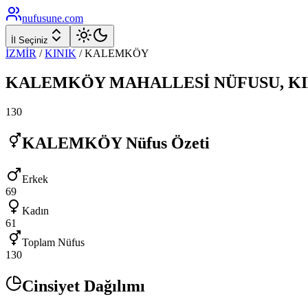
nufusune
.com
İl Seçiniz
İZMİR
/
KINIK
/
KALEMKÖY
KALEMKÖY
MAHALLESİ NÜFUSU,
K
130
KALEMKÖY
Nüfus Özeti
Erkek
69
Kadın
61
Toplam Nüfus
130
Cinsiyet Dağılımı