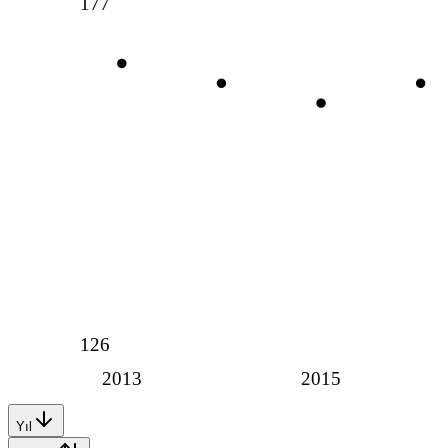
177
126
2013
2015
Yıl