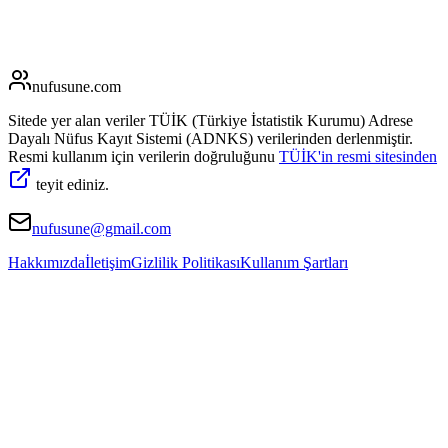
nufusune
.com
Sitede yer alan veriler TÜİK (Türkiye İstatistik Kurumu) Adrese
Dayalı Nüfus Kayıt Sistemi (ADNKS) verilerinden derlenmiştir.
Resmi kullanım için verilerin doğruluğunu
TÜİK'in resmi sitesinden
teyit ediniz.
nufusune@gmail.com
Hakkımızda
İletişim
Gizlilik Politikası
Kullanım Şartları