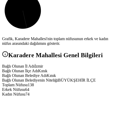
Grafik,
Karadere
Mahallesi'nin toplam nüfusunun erkek ve kadın
nüfus arasındaki dağılımını gösterir.
Karadere
Mahallesi Genel Bilgileri
Bağlı Olunan İl Adı
İzmir
Bağlı Olunan İlçe Adı
Kınık
Bağlı Olunan Belediye Adı
Kınık
Bağlı Olunan Belediyenin Niteliği
BÜYÜKŞEHİR İLÇE
Toplam Nüfusu
138
Erkek Nüfusu
64
Kadın Nüfusu
74