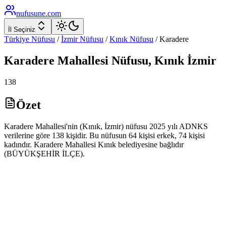
nufusune
.com
İl Seçiniz
Türkiye Nüfusu
/
İzmir
Nüfusu
/
Kınık
Nüfusu
/
Karadere
Karadere
Mahallesi Nüfusu,
Kınık
İzmir
138
Özet
Karadere Mahallesi'nin (Kınık, İzmir) nüfusu 2025 yılı ADNKS
verilerine göre 138 kişidir. Bu nüfusun 64 kişisi erkek, 74 kişisi
kadındır. Karadere Mahallesi Kınık belediyesine bağlıdır
(BÜYÜKŞEHİR İLÇE).