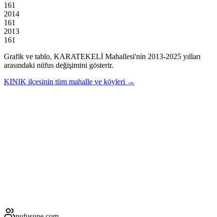
161
2014
161
2013
161
Grafik ve tablo,
KARATEKELİ
Mahallesi'nin
2013
-
2025
yılları
arasındaki nüfus değişimini gösterir.
KINIK
ilçesinin tüm mahalle ve köyleri →
nufusune
.com