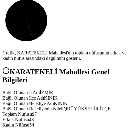
Grafik,
KARATEKELİ
Mahallesi'nin toplam nüfusunun erkek ve
kadın nüfus arasındaki dağılımını gösterir.
KARATEKELİ
Mahallesi Genel
Bilgileri
Bağlı Olunan İl Adı
İZMİR
Bağlı Olunan İlçe Adı
KINIK
Bağlı Olunan Belediye Adı
KINIK
Bağlı Olunan Belediyenin Niteliği
BÜYÜKŞEHİR İLÇE
Toplam Nüfusu
97
Erkek Nüfusu
43
Kadın Nüfusu
54