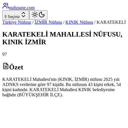
nufusune
.com
İl Seçiniz
Türkiye Nüfusu
/
İZMİR
Nüfusu
/
KINIK
Nüfusu
/
KARATEKELİ
KARATEKELİ
MAHALLESİ NÜFUSU,
KINIK
İZMİR
97
Özet
KARATEKELİ Mahallesi'nin (KINIK, İZMİR) nüfusu 2025 yılı
ADNKS verilerine göre 97 kişidir. Bu nüfusun 43 kişisi erkek, 54
kişisi kadındır. KARATEKELİ Mahallesi KINIK belediyesine
bağlıdır (BÜYÜKŞEHİR İLÇE).