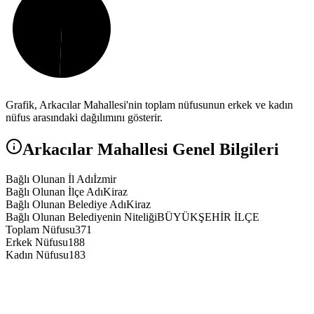
Grafik,
Arkacılar
Mahallesi'nin toplam nüfusunun erkek ve kadın
nüfus arasındaki dağılımını gösterir.
Arkacılar
Mahallesi Genel Bilgileri
Bağlı Olunan İl Adı
İzmir
Bağlı Olunan İlçe Adı
Kiraz
Bağlı Olunan Belediye Adı
Kiraz
Bağlı Olunan Belediyenin Niteliği
BÜYÜKŞEHİR İLÇE
Toplam Nüfusu
371
Erkek Nüfusu
188
Kadın Nüfusu
183