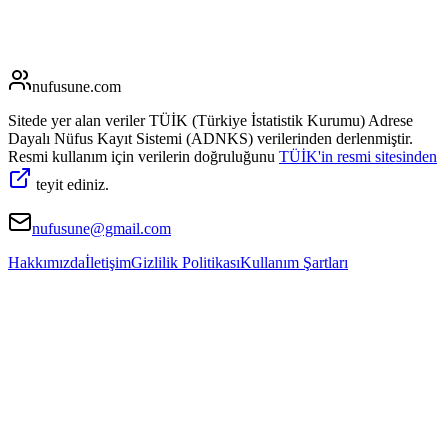
nufusune
.com
Sitede yer alan veriler TÜİK (Türkiye İstatistik Kurumu) Adrese
Dayalı Nüfus Kayıt Sistemi (ADNKS) verilerinden derlenmiştir.
Resmi kullanım için verilerin doğruluğunu
TÜİK'in resmi sitesinden
teyit ediniz.
nufusune@gmail.com
Hakkımızda
İletişim
Gizlilik Politikası
Kullanım Şartları