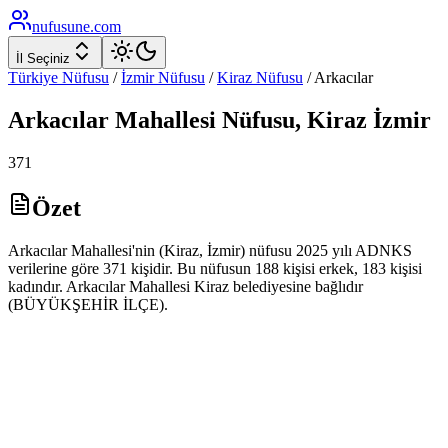
nufusune
.com
İl Seçiniz
Türkiye Nüfusu
/
İzmir
Nüfusu
/
Kiraz
Nüfusu
/
Arkacılar
Arkacılar
Mahallesi Nüfusu,
Kiraz
İzmir
371
Özet
Arkacılar Mahallesi'nin (Kiraz, İzmir) nüfusu 2025 yılı ADNKS
verilerine göre 371 kişidir. Bu nüfusun 188 kişisi erkek, 183 kişisi
kadındır. Arkacılar Mahallesi Kiraz belediyesine bağlıdır
(BÜYÜKŞEHİR İLÇE).