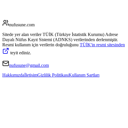
nufusune
.com
Sitede yer alan veriler TÜİK (Türkiye İstatistik Kurumu) Adrese
Dayalı Nüfus Kayıt Sistemi (ADNKS) verilerinden derlenmiştir.
Resmi kullanım için verilerin doğruluğunu
TÜİK'in resmi sitesinden
teyit ediniz.
nufusune@gmail.com
Hakkımızda
İletişim
Gizlilik Politikası
Kullanım Şartları