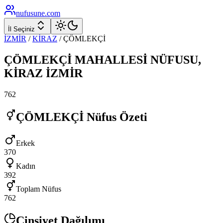
nufusune
.com
İl Seçiniz
İZMİR
/
KİRAZ
/
ÇÖMLEKÇİ
ÇÖMLEKÇİ
MAHALLESİ NÜFUSU,
KİRAZ
İZMİR
762
ÇÖMLEKÇİ
Nüfus Özeti
Erkek
370
Kadın
392
Toplam Nüfus
762
Cinsiyet Dağılımı