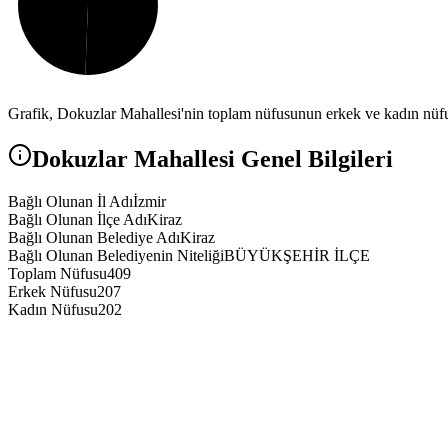
Grafik,
Dokuzlar
Mahallesi'nin toplam nüfusunun erkek ve kadın nüfus
Dokuzlar
Mahallesi Genel Bilgileri
Bağlı Olunan İl Adı
İzmir
Bağlı Olunan İlçe Adı
Kiraz
Bağlı Olunan Belediye Adı
Kiraz
Bağlı Olunan Belediyenin Niteliği
BÜYÜKŞEHİR İLÇE
Toplam Nüfusu
409
Erkek Nüfusu
207
Kadın Nüfusu
202