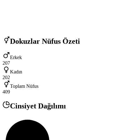
Dokuzlar
Nüfus Özeti
Erkek
207
Kadın
202
Toplam Nüfus
409
Cinsiyet Dağılımı