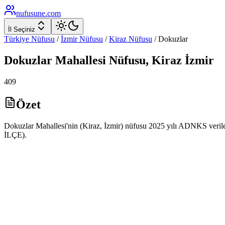
nufusune
.com
İl Seçiniz
Türkiye Nüfusu
/
İzmir
Nüfusu
/
Kiraz
Nüfusu
/
Dokuzlar
Dokuzlar
Mahallesi Nüfusu,
Kiraz
İzmir
409
Özet
Dokuzlar Mahallesi'nin (Kiraz, İzmir) nüfusu 2025 yılı ADNKS verile
İLÇE).