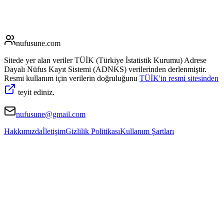
nufusune
.com
Sitede yer alan veriler TÜİK (Türkiye İstatistik Kurumu) Adrese
Dayalı Nüfus Kayıt Sistemi (ADNKS) verilerinden derlenmiştir.
Resmi kullanım için verilerin doğruluğunu
TÜİK'in resmi sitesinden
teyit ediniz.
nufusune@gmail.com
Hakkımızda
İletişim
Gizlilik Politikası
Kullanım Şartları