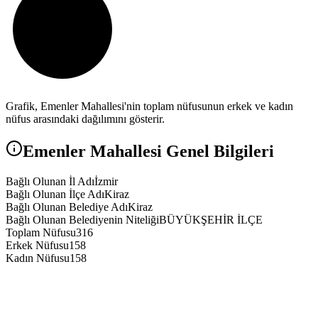
Grafik,
Emenler
Mahallesi'nin toplam nüfusunun erkek ve kadın
nüfus arasındaki dağılımını gösterir.
Emenler
Mahallesi Genel Bilgileri
Bağlı Olunan İl Adı
İzmir
Bağlı Olunan İlçe Adı
Kiraz
Bağlı Olunan Belediye Adı
Kiraz
Bağlı Olunan Belediyenin Niteliği
BÜYÜKŞEHİR İLÇE
Toplam Nüfusu
316
Erkek Nüfusu
158
Kadın Nüfusu
158