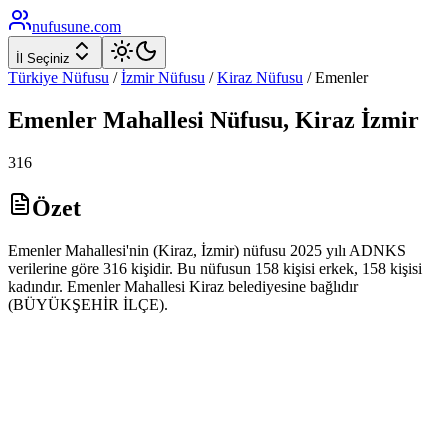
nufusune
.com
İl Seçiniz
Türkiye Nüfusu
/
İzmir
Nüfusu
/
Kiraz
Nüfusu
/
Emenler
Emenler
Mahallesi Nüfusu,
Kiraz
İzmir
316
Özet
Emenler Mahallesi'nin (Kiraz, İzmir) nüfusu 2025 yılı ADNKS
verilerine göre 316 kişidir. Bu nüfusun 158 kişisi erkek, 158 kişisi
kadındır. Emenler Mahallesi Kiraz belediyesine bağlıdır
(BÜYÜKŞEHİR İLÇE).